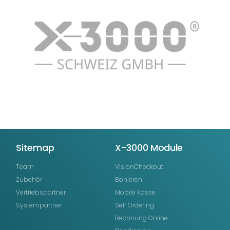
Sitemap
X-3000 Module
Team
VisionCheckout
Zubehör
Bonieren
Vertriebspartner
Mobile Kasse
Systempartner
Self Ordering
Rechnung Online