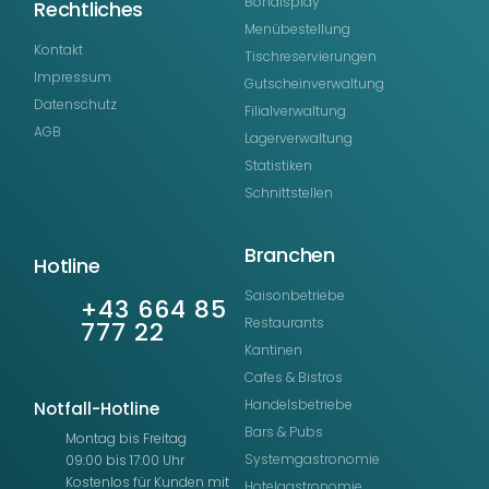
Bondisplay
Rechtliches
Menübestellung
Kontakt
Tischreservierungen
Impressum
Gutscheinverwaltung
Datenschutz
Filialverwaltung
AGB
Lagerverwaltung
Statistiken
Schnittstellen
Branchen
Hotline
Saisonbetriebe
+43 664 85
Restaurants
777 22
Kantinen
Cafes & Bistros
Handelsbetriebe
Notfall-Hotline
Bars & Pubs
Montag bis Freitag
Systemgastronomie
09:00 bis 17:00 Uhr
Kostenlos für Kunden mit
Hotelgastronomie