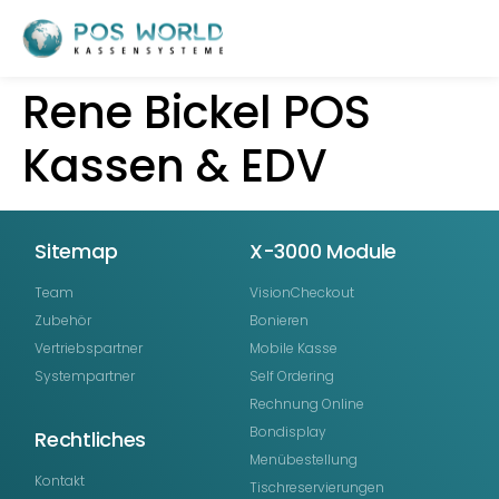
Rene Bickel POS
Kassen & EDV
Sitemap
X-3000 Module
Team
VisionCheckout
Zubehör
Bonieren
Vertriebspartner
Mobile Kasse
Systempartner
Self Ordering
Rechnung Online
Bondisplay
Rechtliches
Menübestellung
Kontakt
Tischreservierungen