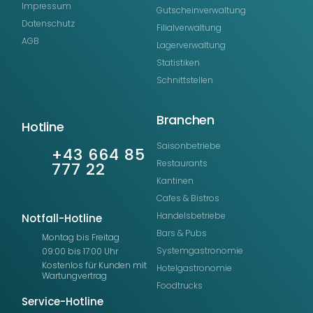
Impressum
Gutscheinverwaltung
Datenschutz
Filialverwaltung
AGB
Lagerverwaltung
Statistiken
Schnittstellen
Branchen
Hotline
Saisonbetriebe
+43 664 85
Restaurants
777 22
Kantinen
Cafes & Bistros
Handelsbetriebe
Notfall-Hotline
Bars & Pubs
Montag bis Freitag
Systemgastronomie
09:00 bis 17:00 Uhr
Kostenlos für Kunden mit
Hotelgastronomie
Wartungvertrag
Foodtrucks
Service-Hotline