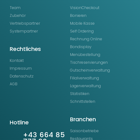
Team
VisionCheckout
Zubehör
Bonieren
Vertriebspartner
Mobile Kasse
Systempartner
Self Ordering
Rechnung Online
Bondisplay
Rechtliches
Menübestellung
Kontakt
Tischreservierungen
Impressum
Gutscheinverwaltung
Datenschutz
Filialverwaltung
AGB
Lagerverwaltung
Statistiken
Schnittstellen
Branchen
Hotline
Saisonbetriebe
+43 664 85
Restaurants