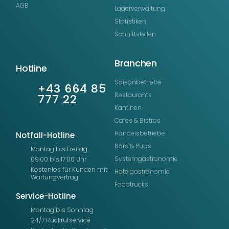
AGB
Lagerverwaltung
Statistiken
Schnittstellen
Branchen
Hotline
Saisonbetriebe
+43 664 85
Restaurants
777 22
Kantinen
Cafes & Bistros
Handelsbetriebe
Notfall-Hotline
Bars & Pubs
Montag bis Freitag
Systemgastronomie
09:00 bis 17:00 Uhr
Kostenlos für Kunden mit
Hotelgastronomie
Wartungvertrag
Foodtrucks
Service-Hotline
Montag bis Sonntag
24/7 Rückrufservice