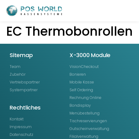
EC Thermobonrollen
Sitemap
X-3000 Module
Team
VisionCheckout
Zubehör
Bonieren
Vertriebspartner
Mobile Kasse
Systempartner
Self Ordering
Rechnung Online
Bondisplay
Rechtliches
Menübestellung
Kontakt
Tischreservierungen
Impressum
Gutscheinverwaltung
Datenschutz
Filialverwaltung