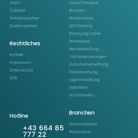
Team
VisionCheckout
Zubehör
Bonieren
Vertriebspartner
Mobile Kasse
Systempartner
Self Ordering
Rechnung Online
Bondisplay
Rechtliches
Menübestellung
Kontakt
Tischreservierungen
Impressum
Gutscheinverwaltung
Datenschutz
Filialverwaltung
AGB
Lagerverwaltung
Statistiken
Schnittstellen
Branchen
Hotline
Saisonbetriebe
+43 664 85
Restaurants
777 22